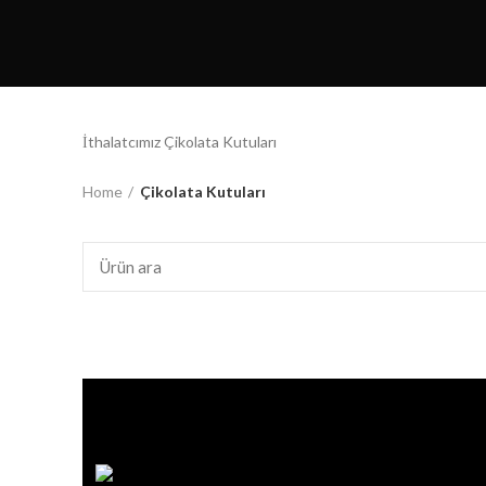
İthalatcımız Çikolata Kutuları
Home
Çikolata Kutuları