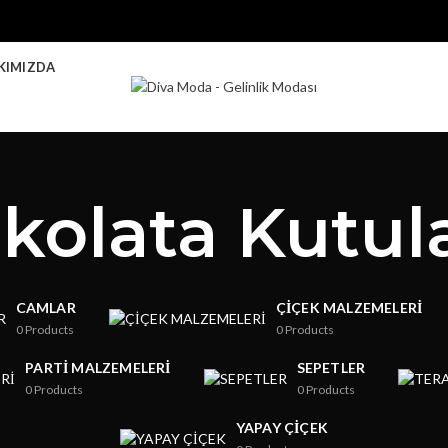
KIMIZDA
ikolata Kutula
CAMLAR
ÇIÇEK MALZEMELERI
0
Products
0
Products
PARTI MALZEMELERI
SEPETLER
0
Products
0
Products
YAPAY ÇIÇEK