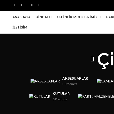
ANA SAYFA
BINDALLI
GELINLIK MODELERIMIZ
HAK
İLETIŞIM
Ç
AKSESUARLAR
0
Products
KUTULAR
0
Products