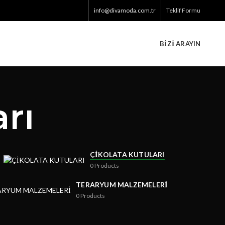
info@divamoda.com.tr
Teklif Formu
BIZI ARAYIN
rı
ÇIKOLATA KUTULARI
0
Products
TERARYUM MALZEMELERI
0
Products