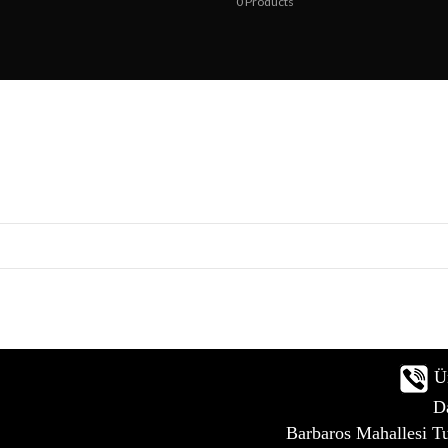
0
Products
Ü
D
Barbaros Mahallesi T