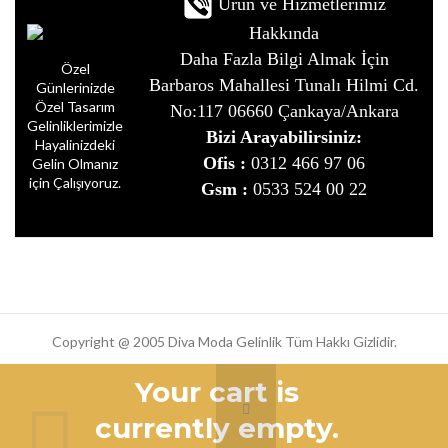
Ürün ve Hizmetlerimiz
Hakkında
Daha Fazla Bilgi Almak İçin
Özel
Barbaros Mahallesi Tunalı Hilmi Cd.
Günlerinizde
Özel Tasarım
No:117 06660 Çankaya/Ankara
Gelinliklerimizle
Bizi Arayabilirsiniz:
Hayalinizdeki
Ofis :
0312 466 97 06
Gelin Olmanız
için Çalışıyoruz.
Gsm :
0533 524 00 22
Copyright @ 2005 Diva Moda Gelinlik Tüm Hakkı Gizlidir.
Tasarım : ESKE Bilişim
Your cart is
0
currently empty.
Mağaza
İstek Listesi
Sepet
Hesabım