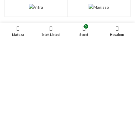
0
Mağaza
İstek Listesi
Sepet
Hesabım
Gesro Element
Marka URL listesi
Vitra
Magisso
Louis Poulsen
KLÖBER