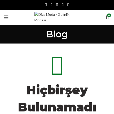
0
Blog
Hiçbirşey
Bulunamadı