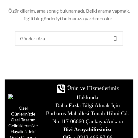
Özür dilerim, ama sonuç bulunamadı. Belki arama yapmak,
ilgili bir gönderiyi bulmanıza yardımcı olur..
Ürün ve Hizmetlerimiz
Hakkında
Daha Fazla Bilgi Almak İçin
Özel
Barbaros Mahallesi Tunalı Hilmi Cd.
Günlerinizde
Özel Tasarım
No:117 06660 Çankaya/Ankara
Gelinliklerimizle
Bizi Arayabilirsiniz:
Hayalinizdeki
Ofis :
0312 466 97 06
Gelin Olmanız