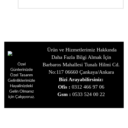
Ürün ve Hizmetlerimiz Hakkında
Daha Fazla Bilgi Almak İçin
Özel
Barbaros Mahallesi Tunalı Hilmi Cd.
Günlerinizde
No:117 06660 Çankaya/Ankara
Özel Tasarım
Bizi Arayabilirsiniz:
Gelinliklerimizle
Hayalinizdeki
Ofis :
0312 466 97 06
Gelin Olmanız
Gsm :
0533 524 00 22
için Çalışıyoruz.