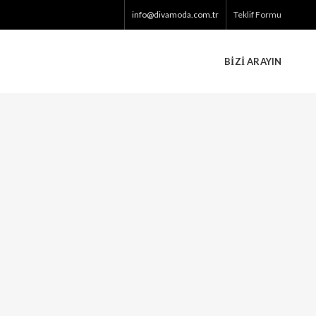
info@divamoda.com.tr
Teklif Formu
BIZI ARAYIN