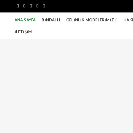
ANA SAYFA
BINDALLI
GELINLIK MODELERIMIZ
HAK
İLETIŞIM